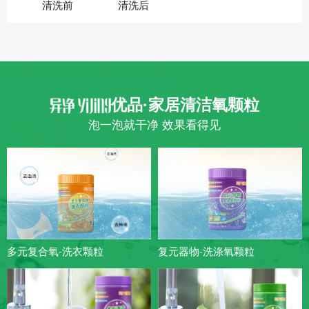
清洗前
清洗后
优品·家居清洁氧颗粒
泡一泡就干净 效果看得见
多元复合氧-洗衣颗粒
复元器物-洗涤氧颗粒