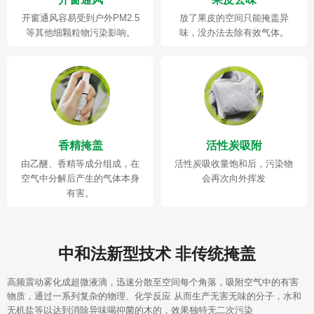
开窗通风容易受到户外PM2.5
放了果皮的空间只能掩盖异
等其他细颗粒物污染影响。
味，没办法去除有效气体。
香精掩盖
活性炭吸附
由乙醚、香精等成分组成，在
活性炭吸收量饱和后，污染物
空气中分解后产生的气体本身
会再次向外挥发
有害。
中和法新型技术 非传统掩盖
高频震动雾化成超微液滴，迅速分散至空间每个角落，吸附空气中的有害
物质，通过一系列复杂的物理、化学反应 从而生产无害无味的分子，水和
无机盐等以达到消除异味喝抑菌的木的，效果独特无二次污染