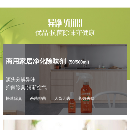
优品·抗菌除味守健康
商用家居净化除味剂
(50/500ml)
源头分解异味
抑菌除臭 清新空气
快速除臭
杀菌抑菌
人畜无害
长效去味