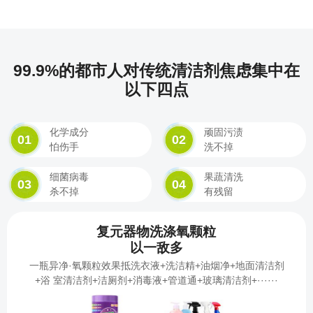
99.9%的都市人对传统清洁剂焦虑集中在
以下四点
化学成分
顽固污渍
01
02
怕伤手
洗不掉
细菌病毒
果蔬清洗
03
04
杀不掉
有残留
复元器物洗涤氧颗粒
以一敌多
一瓶异净·氧颗粒效果抵洗衣液+洗洁精+油烟净+地面清洁剂
+浴 室清洁剂+洁厕剂+消毒液+管道通+玻璃清洁剂+······