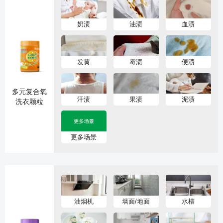
奶渍
油渍
血渍
发黄
霉渍
便渍
多元复合氧
汗渍
果渍
泥渍
洗衣颗粒
更多场景
油烟机
墙面/地面
水槽