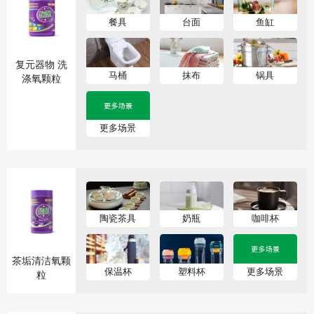
餐具
台面
鱼缸
复元器物 洗
马桶
抹布
锅具
涤氧颗粒
更多场景
陶瓷茶具
奶瓶
咖啡杯
茶垢清洁氧颗
保温杯
塑料杯
更多场景
粒