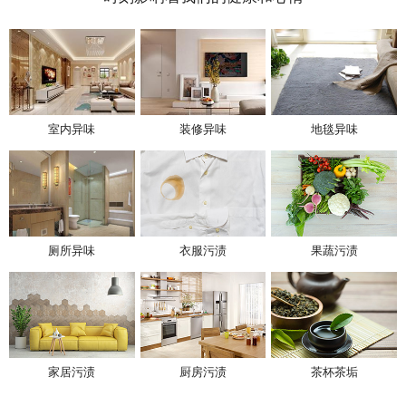
室内异味
装修异味
地毯异味
厕所异味
衣服污渍
果蔬污渍
家居污渍
厨房污渍
茶杯茶垢