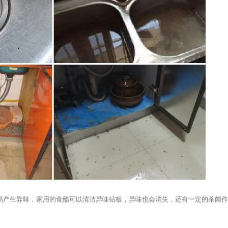
易产生异味，家用的食醋可以清洁异味砧板，异味也会消失，还有一定的杀菌