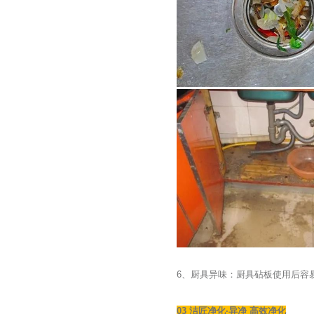
6、厨具异味：厨具砧板使用后容
03 洁匠净化·异净 高效净化