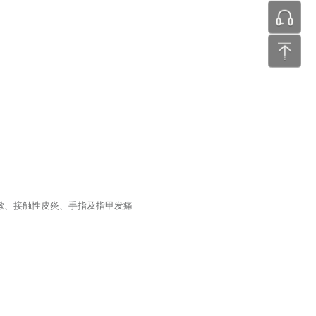
张工 24
嗽、接触性皮炎、手指及指甲发痛