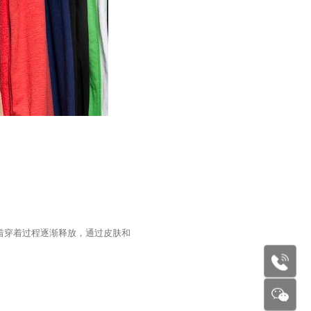
着穿着过程逐渐释放，通过皮肤和
177227