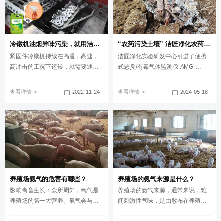
冷镦机油烟异味污染，就用洁匠净化·的净工业除臭剂解决！
“农药污染土壤” 洁匠净化农药除臭剂根源除臭显优势
紧固件冷镦机持续在高温，高速，
洁匠净化实验研发中心引进了便携
高冲击的工况下运转，就需要通过
式恶臭/有毒气体监测仪 AMG-
润滑油对冷镦机关键部件进行有效
PRO，企业只要把土壤臭样寄来，
的润滑和冷却，润滑油在带走接触
我们即可快速、高效、准确监测到
2022-11-24
2024-05-18
查看详情
查看详情
面的杂质和热量的同时，会产生大
臭样中的主要异味成分、浓度，让
量油烟烟雾；车间难闻异味因此而
氨气、硫化氢、二甲胺、苯乙烯等
生。
臭气无所遁形！
养殖场氨气的危害有哪些？
养殖场的氨气来源是什么？
影响禽畜生长：众所周知，氧气是
养殖场的氨气来源，通常来说，难
养殖场的第一大营养。氨气会与氧
闻刺激性气味，是由散布在养殖舍
气发生竞争，因为其更容易直接与
内或周边环境内的氨气产生。主要