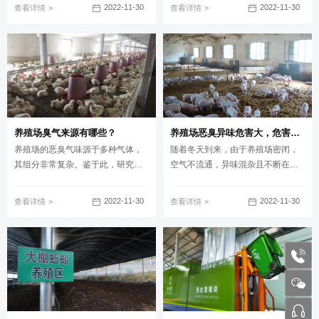
血红蛋白结合，导致血红蛋白能结
来源：
2022-11-30
2022-11-30
查看详情
查看详情
合的氧减少；影响动物体内蛋白质
的合成以及正常的新陈代谢，直接
导致禽畜生长缓慢。
养殖场臭气来源有哪些？
养殖场恶臭异味危害大，危害禽畜养殖生长
养殖场的恶臭气味源于多种气体，
随着冬天到来，由于养殖场密闭，
其组分非常复杂。鉴于此，研究者
空气不流通，异味混杂且不断在产
对畜禽场恶臭气体的成分进行了鉴
生，禽畜和人体疾病的发生率甚至
定，发现臭味化合物有168种，其中
会比夏天高！养殖户必须采取有效
2022-11-30
2022-11-30
查看详情
查看详情
30种臭味化合物的阈值≤0．001
除臭措施，让臭味减轻的同时，有
mg/m3。这些恶臭物质根据其组成
利于减少有害微生物的繁殖，提高
可分为：
禽畜的免疫力。
1772
张工 