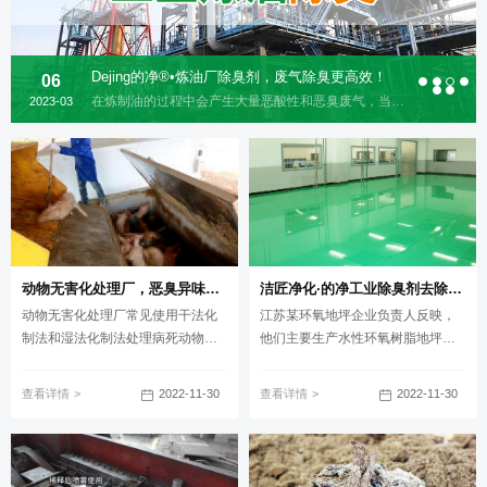
Dejing的净®•炼油厂除臭剂，废气除臭更高效！
06
在炼制油的过程中会产生大量恶酸性和恶臭废气，当中含有可挥发性的有机化合物(VOC)、烃类、有机硫化物、低浓度无机硫化物（硫化氢）、氨气等，具有强烈刺鼻的恶臭味，对周边环境及居民的生活有很大的影响。对于炼油厂这些恶臭废气，该采用哪种有效的处理方法呢？洁匠净化为你推荐！
2023-03
动物无害化处理厂，恶臭异味危害大，工业除臭剂起作用！
洁匠净化·的净工业除臭剂去除“环氧树脂地坪”施工后的难闻味道
动物无害化处理厂常见使用干法化
江苏某环氧地坪企业负责人反映，
制法和湿法化制法处理病死动物和
他们主要生产水性环氧树脂地坪；
动物制品；化制法处理病死动物，
订单量大，合作客户多，产品大量
具有处理能力强、灭菌效果好、处
施工在车间、厂房、地下停车场、
2022-11-30
2022-11-30
查看详情
查看详情
理周期短等优点；在高温、压力
体育馆、医院、商场等；在施工完
下，能化制得有机肥料和工业用
成后，通常会建议客户通风3-7日让
油。
气味消散；