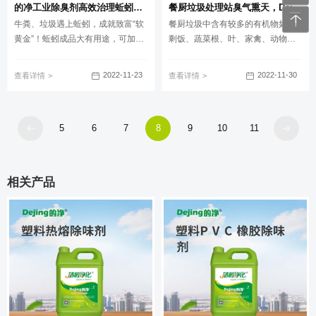
的净工业除臭剂高效治理蚯蚓养殖恶臭异味大、牛粪味浓
餐厨垃圾处理站臭气熏天，Dejing的净®除臭剂快速除臭
牛粪、垃圾遇上蚯蚓，成就致富“软
餐厨垃圾中含有较多的有机物如：
黄金”！蚯蚓成品大有用途，可加工
剩饭、蔬菜根、叶、家禽、动物及
成鱼饵、可处理成药材“地龙”；另
鱼类的皮、毛、脂肪、下脚料和一
外，蚯蚓粪也是良好的腐熟有机肥
定的水分，在堆积过程中由于通气
2022-11-23
2022-11-30
查看详情
查看详情
料，可以卖给花卉市场、农场等，
不良及受到微生物的作用会产生发
以改善土质。
酵臭气。其主要成份为H2S和NH3 ,
大多数气味物质是有机物,甲硫醇、
甲胺、甲基硫等。
5
6
7
8
9
10
11
相关产品