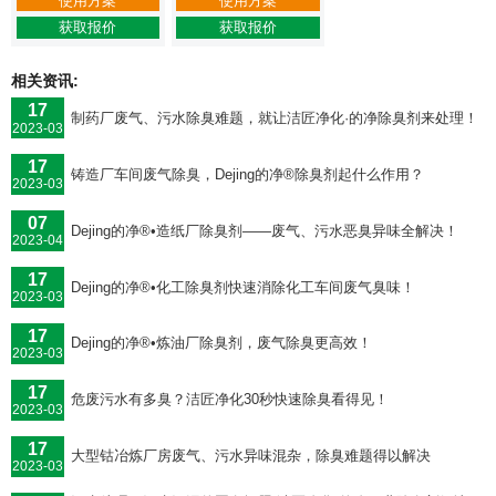
使用方案
使用方案
获取报价
获取报价
相关资讯:
17
制药厂废气、污水除臭难题，就让洁匠净化·的净除臭剂来处理！
2023-03
17
铸造厂车间废气除臭，Dejing的净®除臭剂起什么作用？
2023-03
07
Dejing的净®•造纸厂除臭剂——废气、污水恶臭异味全解决！
2023-04
17
Dejing的净®•化工除臭剂快速消除化工车间废气臭味！
2023-03
17
Dejing的净®•炼油厂除臭剂，废气除臭更高效！
2023-03
17
危废污水有多臭？洁匠净化30秒快速除臭看得见！
2023-03
17
大型钴冶炼厂房废气、污水异味混杂，除臭难题得以解决
2023-03