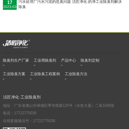
污水处理厂污水污泥的恶臭问题 洁匠净化·的净工业除臭剂解决
17
除臭
2023-03
除臭剂生产厂家
工业用除臭剂
产品中心
除臭剂定制
工业除臭方案
工业除臭工程案例
工业除臭方法
洁匠净化·工业除臭剂
地址：广东省佛山市禅城区季华西路125号（兴发大厦）二座1608室
电话：17722775038
在线客服微信号：17722775038