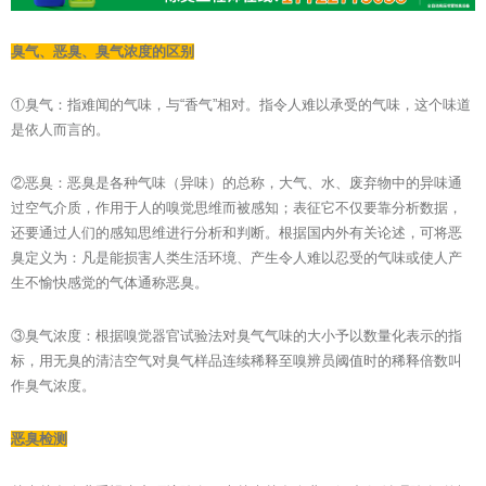
臭气、恶臭、臭气浓度的区别
①臭气：指难闻的气味，与“香气”相对。指令人难以承受的气味，这个味道
是依人而言的。
②恶臭：恶臭是各种气味（异味）的总称，大气、水、废弃物中的异味通
过空气介质，作用于人的嗅觉思维而被感知；表征它不仅要靠分析数据，
还要通过人们的感知思维进行分析和判断。根据国内外有关论述，可将恶
臭定义为：凡是能损害人类生活环境、产生令人难以忍受的气味或使人产
生不愉快感觉的气体通称恶臭。
③臭气浓度：根据嗅觉器官试验法对臭气气味的大小予以数量化表示的指
标，用无臭的清洁空气对臭气样品连续稀释至嗅辨员阈值时的稀释倍数叫
作臭气浓度。
恶臭检测