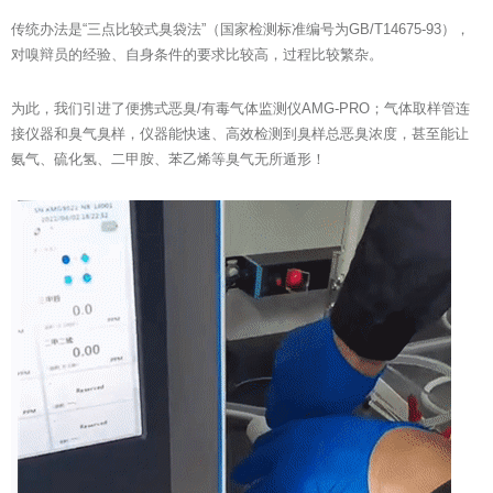
传统办法是“三点比较式臭袋法”（国家检测标准编号为GB/T14675-93），
对嗅辩员的经验、自身条件的要求比较高，过程比较繁杂。
为此，我们引进了便携式恶臭/有毒气体监测仪AMG-PRO；气体取样管连
接仪器和臭气臭样，仪器能快速、高效检测到臭样总恶臭浓度，甚至能让
氨气、硫化氢、二甲胺、苯乙烯等臭气无所遁形！