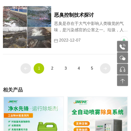
需求凸显。
恶臭控制技术探讨
恶臭是存在于大气中影响人类嗅觉的气
味，是污染感官的公害之一。垃圾，人畜
的粪便，废水，畜产品，水产品的贮存和
2022-12-07
加工，肥料制造，印染、油漆、橡胶等作
1772
业，石油的炼制和使用，石油化学工业，
有机化学工业等都是主要的恶英发源地。
散发恶臭物质成分有：氨租胺类等含氮化
1
2
3
4
5
合物，硫化氢、硫醇等含硫化合物，以及
张工 
醛类、酮类、脂肪酸类、和不饱和烃类
等。
相关产品