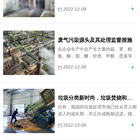
用力，能与各种有害、异味分子迅速发生
2022-12-09
聚合、取代、置换、吸附等化学反应，针
对各种废气进行吸附，使原有污染气体异
味分子结构发生改变，使之变成无毒、无
味分子。
废气污染源头及其处理监督措施
在企业生产中会产生大量的硫、苯、醇、
氨、酮，脂，醚，烃类、甲醛、恶臭等废
气，如果不经过处理而直接排放到空气
2022-12-08
中, 就会严重污染大气；若不加以控制,
自然界大气的平衡状态便将会被打破。
垃圾分类新时尚，垃圾焚烧和湿垃圾处理需求凸显
目前，我国的垃圾处理市场已经从导入期
进入到成长期，并正向成熟期迈进。随着
环境问题逐渐被重视，节能、环保成为各
2022-12-08
国的发展主题，已经开始为垃圾处理提供
产业发展的机会。垃圾焚烧和湿垃圾处理