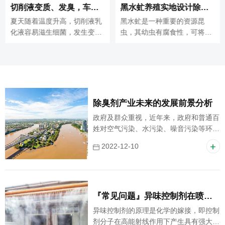
切削液变质、发臭，车间异味污染大，除臭剂该怎么选？
黑水虻养殖实地设计除臭方案，工业除臭剂解决恶臭难题！
夏天随着温度升高，切削液乳
黑水虻是一种重要的资源昆
化液容易滋生细菌，发生变
虫，其幼虫有腐食性，可将餐
质，颜色发黑，并伴有臭味，
厨垃圾或禽畜粪便“变废为
会给车间带来很大的异味污
宝”，处理成优良的有机肥；另
染！而且，如果工人长期吸
一方面，黑水虻幼虫和预蛹营
入，会损害身体。
养丰富。广泛用于制作禽畜、
宠物及水产等养殖农业饲料。
除臭剂产业未来的发展前景分析
政府及群众重视，近年来，政府和普通百
姓对空气污染、水污染、噪音污染等环境
问题已呈现不能容忍的态度，政府相关管
2022-12-10
理部分逐步加大对环境的整治与管理工
作，相关污染企业、事业单位的生产经营
活动必须达到相关规范才能进行正常的出
产经营活动。
『常见问题』异味控制剂在喷淋塔中的应用
异味控制剂的原理是化学的嫁接，即控制
剂分子在高能射线作用下产生具有强大作