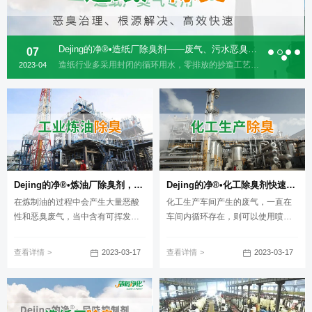
Dejing的净®•造纸厂除臭剂——废气、污水恶臭异味全解决！
07
造纸行业多采用封闭的循环用水，零排放的抄造工艺，废水经过长时间的循环使用，便会产生大量的有机物沉淀发酵，各种细菌滋生，最后导致废水，产生非常大的霉臭味；另外在蒸煮的过程中会产生硫化碱、烧碱等在漂白的过程中还会产生氯气，影响产品的品质同时还会污染空气质量。
2023-04
Dejing的净®•炼油厂除臭剂，废气除臭更高效！
Dejing的净®•化工除臭剂快速消除化工车间废气臭味！
在炼制油的过程中会产生大量恶酸
化工生产车间产生的废气，一直在
性和恶臭废气，当中含有可挥发性
车间内循环存在，则可以使用喷雾
的有机化合物(VOC)、烃类、有机
装置，然后将Dejing的净®化工废气
硫化物、低浓度无机硫化物（硫化
专用除臭剂稀释80-100倍后，通过
2023-03-17
2023-03-17
查看详情
查看详情
氢）、氨气等，具有强烈刺鼻的恶
管道雾化喷淋到车间内；消除异
臭味，对周边环境及居民的生活有
味，为车间内工作的员工，提升一
很大的影响。对于炼油厂这些恶臭
份健康的保障。
废气，该采用哪种有效的处理方法