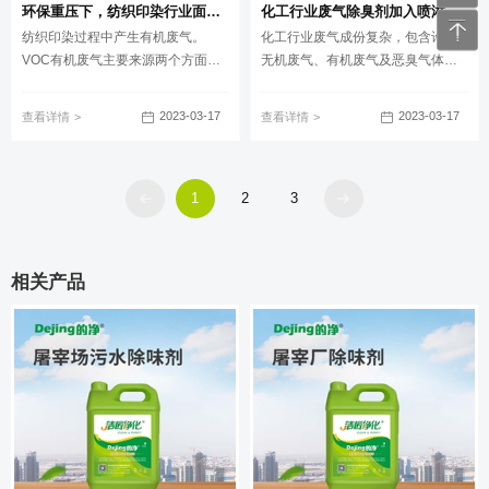
环保重压下，纺织印染行业面临两难，废气治理刻不容缓！
化工行业废气除臭剂加入喷淋塔应用及产品用量说明
纺织印染过程中产生有机废气。
化工行业废气成份复杂，包含许多
VOC有机废气主要来源两个方面，
无机废气、有机废气及恶臭气体。
一是纺织品热定型时，纺织品上各
不但异味较重且不易处理。常用做
种染料助剂、涂层助剂都会以气体
法中水喷淋可以有效去除颗粒物、
2023-03-17
2023-03-17
查看详情
查看详情
形式释放出来，主要是一些甲醛、
胶黏性物质以及易溶于水的废气成
多苯类、芳香烃类等有机气体。二
份，但对废气中的难溶于水的异味
是印花工段产生涂料稀释剂，以
去除率很小，导致排放后的气体仍
苯、甲苯、二甲苯为主，简称三
有异味。
1
2
3
苯，此外还有甲醛等。
相关产品