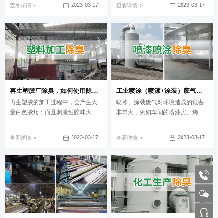
有大量挥发性有机物VOCs排放。制
异味混杂；于是，在今年9月，该企
2023-03-17
2023-03-17
查看详情
查看详情
药行业污染不容小觑，如果这些废
业负责人找到我们咨询解决。
气没有得到收集排放和合理处理，
在车间散发，强烈的味道会危害人
体呼吸系统；长期排放也必然恶臭
区域大气环境质量。
再生塑胶厂除臭，如何使用除臭剂解决废气、污水异味？
工业喷涂（喷漆+涂装）废气处理方法
再生塑胶的加工过程中，会产生大
喷漆、涂装废气对环境造成的危害
量白色胶烟；而且刺激性胶味大，
非常大，例如车间的喷漆房、烤漆
主要成分为非甲烷总烃；会影响周
生产线等。喷涂废气具有风量大、
边环境。如果想提高除臭效率，建
浓度低、成分复杂的特点，在处理
2023-03-17
2023-03-17
查看详情
查看详情
议使用除臭设备，搭配功能分解型
的时候难度较大，主要成分为苯、
的除臭剂使用。
甲苯、二甲苯等苯系有机物！
1772
张工 