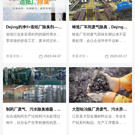
呢？洁匠净化为你推荐！
Dejing的净®•造纸厂除臭剂——废气、污水恶臭异味全解决！
铸造厂车间废气除臭，Dejing的净®除臭剂起什么作用？
造纸行业多采用封闭的循环用水，
铸造厂车间废气异味长期以来不妥
零排放的抄造工艺，废水经过长时
善处理，会让企业环评不达标，且
间的循环使用，便会产生大量的有
损害工人健康。如何找到合适的除
机物沉淀发酵，各种细菌滋生，最
臭方案？在现有的除臭设备、工艺
2023-04-07
2023-03-17
查看详情
查看详情
后导致废水，产生非常大的霉臭
上如何提高除臭效率、节省成本？
味；另外在蒸煮的过程中会产生硫
Dejing的净®铸造车间专用除臭剂为
化碱、烧碱等在漂白的过程中还会
企业管理者解决这些头疼问题！
产生氯气，影响产品的品质同时还
会污染空气质量。
制药厂废气、污水除臭难题，就让洁匠净化·的净除臭剂来处理！
大型钴冶炼厂房废气、污水异味混杂，除臭难题得以解决
在合成制药生产过程和污水处理过
江苏某大型金属材料企业，专业生
程中，往往会产生带刺激性的恶臭
产钴系列制品。生产工序繁杂，车
异味气体，含硫醇类、硫化物，还
间数量多，废气、污水挥发出来的