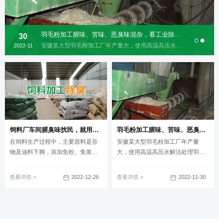
羽毛粉加工腥味、苦味、恶臭味混杂，看工业除臭剂如何快速除臭！
30
安徽某大型羽毛粉加工厂年产量大，使用高温高压水解法处理羽毛，即在高温高压条件下水解，烘干、冷却、粉碎、包装成羽毛粉成品；车间废气、污水产生大量腥味、苦味、恶臭味，为此，企业负责人烦恼不已，便找到了我们。
2022-11
饲料厂车间腥臭味扰民，就用Dejing的净饲料厂专用除臭剂
羽毛粉加工腥味、苦味、恶臭味混杂，看工业除臭剂如何快速除臭！
在饲料生产过程中，主要原料是谷
安徽某大型羽毛粉加工厂年产量
物及油料下脚，添加鱼粉、鱼浆、
大，使用高温高压水解法处理羽
肉骨粉、蚕蛹粉、单细胞生物等辅
毛，即在高温高压条件下水解，烘
助原料。车间常常弥漫着浓重的腥
干、冷却、粉碎、包装成羽毛粉成
2022-12-26
2022-11-30
查看详情
查看详情
臭味，严重影响车间生产工人的职
品；车间废气、污水产生大量腥
业健康，还容易遭到周边居民的投
味、苦味、恶臭味，为此，企业负
诉。Dejing的净®饲料厂专用除臭剂
责人烦恼不已，便找到了我们。
能帮到您！