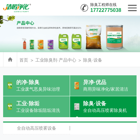
除臭工程师在线
17722775038
首页
工业除臭剂·产品中心
除臭·设备
的净·除臭
异净·优品
工业废气恶臭异味治理
商用异味净化/家居清洁
工业·除垢
除臭·设备
工业设备除垢阻垢清洗
全自动高压喷雾除臭机
全自动高压喷雾设备