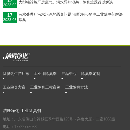
17
大型钴冶炼厂房废气、污水异味混杂，除臭难题得以解决
2023-03
污水处理厂污水污泥的恶臭问题 洁匠净化·的净工业除臭剂解决
17
除臭
2023-03
除臭剂生产厂家
工业用除臭剂
产品中心
除臭剂定制
工业除臭方案
工业除臭工程案例
工业除臭方法
洁匠净化·工业除臭剂
地址：广东省佛山市禅城区季华西路125号（兴发大厦）二座1608室
电话：17722775038