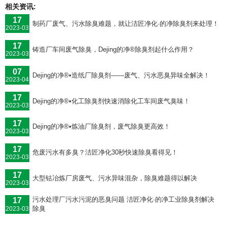
相关资讯:
17
制药厂废气、污水除臭难题，就让洁匠净化·的净除臭剂来处理！
2023-03
17
铸造厂车间废气除臭，Dejing的净®除臭剂起什么作用？
2023-03
07
Dejing的净®•造纸厂除臭剂——废气、污水恶臭异味全解决！
2023-04
17
Dejing的净®•化工除臭剂快速消除化工车间废气臭味！
2023-03
17
Dejing的净®•炼油厂除臭剂，废气除臭更高效！
2023-03
17
危废污水有多臭？洁匠净化30秒快速除臭看得见！
2023-03
17
大型钴冶炼厂房废气、污水异味混杂，除臭难题得以解决
2023-03
污水处理厂污水污泥的恶臭问题 洁匠净化·的净工业除臭剂解决
17
除臭
2023-03