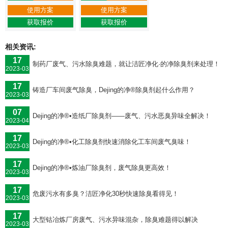
使用方案
使用方案
获取报价
获取报价
相关资讯:
17
制药厂废气、污水除臭难题，就让洁匠净化·的净除臭剂来处理！
2023-03
17
铸造厂车间废气除臭，Dejing的净®除臭剂起什么作用？
2023-03
07
Dejing的净®•造纸厂除臭剂——废气、污水恶臭异味全解决！
2023-04
17
Dejing的净®•化工除臭剂快速消除化工车间废气臭味！
2023-03
17
Dejing的净®•炼油厂除臭剂，废气除臭更高效！
2023-03
17
危废污水有多臭？洁匠净化30秒快速除臭看得见！
2023-03
17
大型钴冶炼厂房废气、污水异味混杂，除臭难题得以解决
2023-03