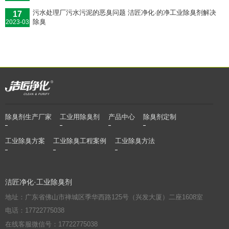
污水处理厂污水污泥的恶臭问题 洁匠净化·的净工业除臭剂解决
17
除臭
2023-03
除臭剂生产厂家
工业用除臭剂
产品中心
除臭剂定制
工业除臭方案
工业除臭工程案例
工业除臭方法
洁匠净化·工业除臭剂
地址：广东省佛山市禅城区季华西路125号（兴发大厦）二座1608室
电话：17722775038
在线客服微信号：17722775038