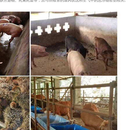
肤分泌物、死禽死畜等，且与养殖舍的通风状况和空气中的悬浮物密切相关。