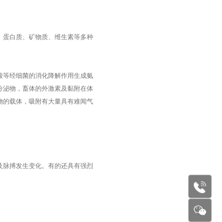
、蛋白质、矿物质、维生素等多种
酸等经细菌的消化降解作用生成氨
分泌物，畜体的外激素及黏附在体
物的载体，吸附有大量具有难闻气
及脉搏发生变化。有的还具有强烈
177227