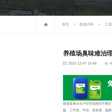
首页
除臭百科
工业
养殖场臭味难治
4
2022-12-07 15:46
随着畜禽业生产经营规模的不断扩
酸、三甲胺、甲烷、粪臭素、硫醇