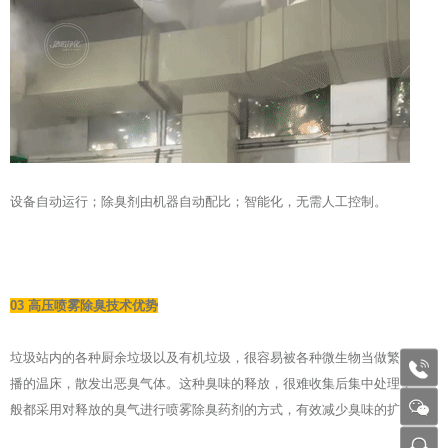
设备自动运行；除臭剂由机器自动配比；智能化，无需人工控制。
03 高压喷雾除臭技术优势
垃圾站内的各种厨余垃圾以及有机垃圾，很容易被各种微生物当做繁殖传
1772
播的温床，散发出恶臭气体。这种臭味的释放，很难收集后集中处理，一
般都采用对释放的臭气进行喷雾除臭药剂的方式，有效减少臭味的扩散。