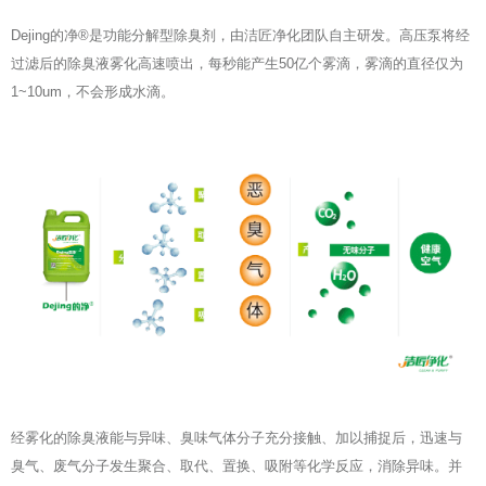
Dejing的净®是功能分解型除臭剂，由洁匠净化团队自主研发。高压泵将经
过滤后的除臭液雾化高速喷出，每秒能产生50亿个雾滴，雾滴的直径仅为
1~10um，不会形成水滴。
经雾化的除臭液能与异味、臭味气体分子充分接触、加以捕捉后，迅速与
臭气、废气分子发生聚合、取代、置换、吸附等化学反应，消除异味。并