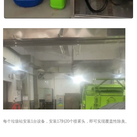
每个垃圾站安装1台设备，安装17到20个喷雾头，即可实现覆盖性除臭。