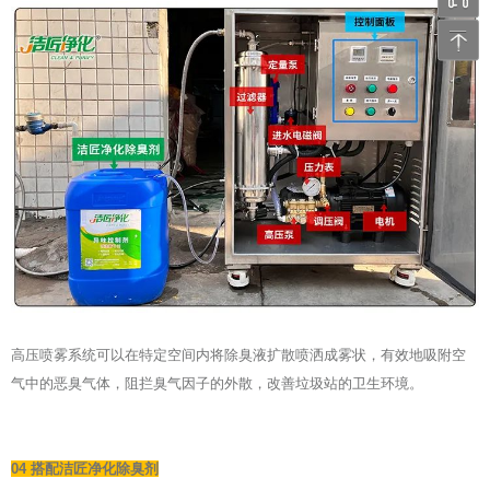
张工 
高压喷雾系统可以在特定空间内将除臭液扩散喷洒成雾状，有效地吸附空
气中的恶臭气体，阻拦臭气因子的外散，改善垃圾站的卫生环境。
04 搭配洁匠净化除臭剂