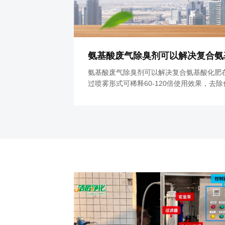
氨基酸废气除臭剂可以解决复合氨基酸化肥
过喷雾形式可稀释60-120倍使用效果，去
氮臭气。除臭剂喷洒过后在化肥炼制厂反应
放车间臭气，那时臭气已经得到净化了。