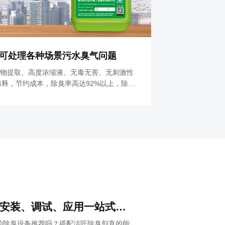
可处理各种场景污水臭气问题
物提取、高度浓缩液、无毒无害、无刺激性
车间废气的治
倍稀释，节约成本，除臭率高达92%以上，除臭
比高，经济实
景区、河道、循环水等污水处理都可用。
用快速分解中
全，产品无毒
全面认识高压喷雾除臭设备，安装、调试、应用一站式除臭治理！
的除臭设备推荐吗？搭配洁匠除臭剂真的能