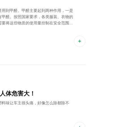
要用到甲醛。甲醛主要起到两种作用，一是
有甲醛。按照国家要求，各类服装、衣物的
需要将这些物质的使用量控制在安全范围之
家规定的标准，就会对人体产生不良的影
的，正规厂家生产的，还要仔细看好衣服的
人体危害大！
塑料味让车主很头痛，好像怎么除都除不