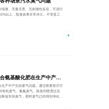
各种场景污水臭气问题
浓缩液、无毒无害、无刺激性反应，可进行
达92%以上，除臭效果非常持久。不管是工
。
氨基酸废气除臭剂可以解决复合氨基酸化肥在生产中产生的废气问题
在生产中产生的废气问题。通过喷雾形式可
车间有机废气、氨氮臭气。除臭剂喷洒过后
风释放车间臭气，那时臭气已经得到净化