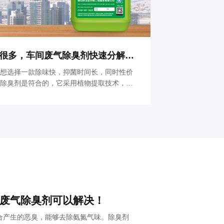
车间废气的治理方法有很多，车间废气除臭剂快速分解中和废气异味
城市生活污
想选择一款除味快，抑菌时间长，同时性价
污水除臭剂是
除臭剂是符合的，它采用植物提取技术，利
味的分子。同
臭味分子和产生臭味的各种有机物。使用安
而不是暂时掩
间员工人、环境和动物也不会造成伤害。
99%，所以
废气除臭剂可以解决！
合产生的恶臭，能够去除氨氮气味。除臭剂