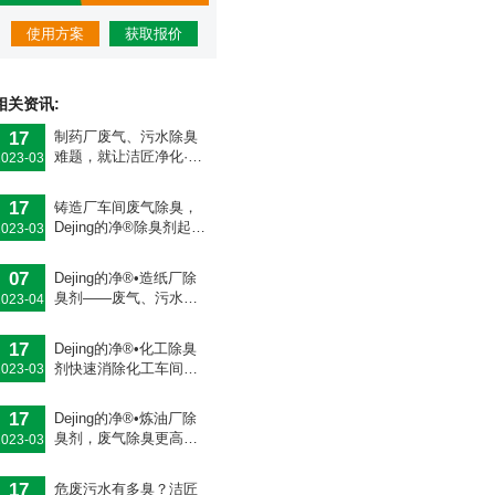
使用方案
获取报价
相关资讯:
17
制药厂废气、污水除臭
难题，就让洁匠净化·的
2023-03
净除臭剂来处理！
17
铸造厂车间废气除臭，
Dejing的净®除臭剂起什
2023-03
么作用？
07
Dejing的净®•造纸厂除
臭剂——废气、污水恶
2023-04
臭异味全解决！
17
Dejing的净®•化工除臭
剂快速消除化工车间废
2023-03
气臭味！
17
Dejing的净®•炼油厂除
臭剂，废气除臭更高
2023-03
效！
17
危废污水有多臭？洁匠