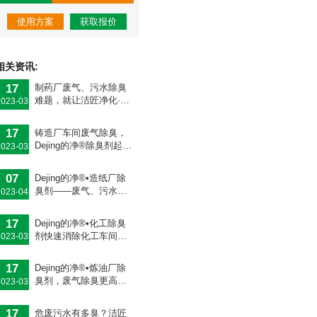
使用方案
获取报价
相关资讯:
17
制药厂废气、污水除臭
难题，就让洁匠净化·的
2023-03
净除臭剂来处理！
17
铸造厂车间废气除臭，
Dejing的净®除臭剂起什
2023-03
么作用？
07
Dejing的净®•造纸厂除
臭剂——废气、污水恶
2023-04
臭异味全解决！
17
Dejing的净®•化工除臭
剂快速消除化工车间废
2023-03
气臭味！
17
Dejing的净®•炼油厂除
臭剂，废气除臭更高
2023-03
效！
17
危废污水有多臭？洁匠