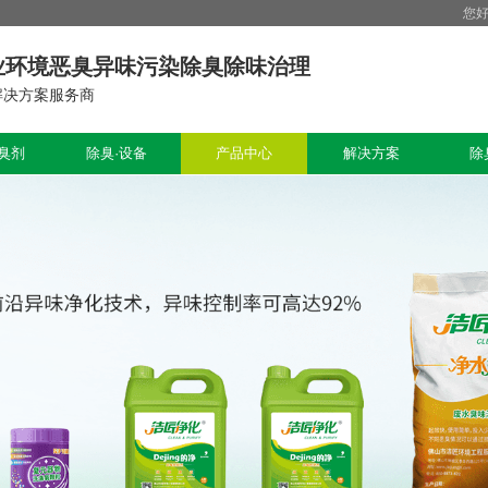
您
业环境恶臭异味污染除臭除味治理
解决方案服务商
臭剂
除臭·设备
产品中心
解决方案
除