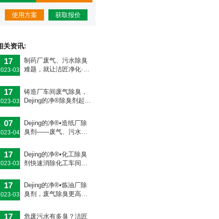
使用方案
获取报价
相关资讯:
17
制药厂废气、污水除臭
难题，就让洁匠净化·的
2023-03
净除臭剂来处理！
17
铸造厂车间废气除臭，
Dejing的净®除臭剂起什
2023-03
么作用？
07
Dejing的净®•造纸厂除
臭剂——废气、污水恶
2023-04
臭异味全解决！
17
Dejing的净®•化工除臭
剂快速消除化工车间废
2023-03
气臭味！
17
Dejing的净®•炼油厂除
臭剂，废气除臭更高
2023-03
效！
17
危废污水有多臭？洁匠