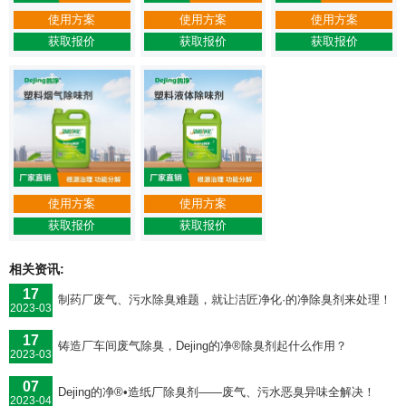
使用方案
使用方案
使用方案
获取报价
获取报价
获取报价
使用方案
使用方案
获取报价
获取报价
相关资讯:
17
制药厂废气、污水除臭难题，就让洁匠净化·的净除臭剂来处理！
2023-03
17
铸造厂车间废气除臭，Dejing的净®除臭剂起什么作用？
2023-03
07
Dejing的净®•造纸厂除臭剂——废气、污水恶臭异味全解决！
2023-04