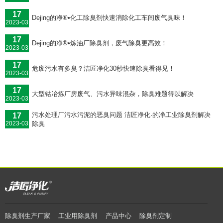
17
Dejing的净®•化工除臭剂快速消除化工车间废气臭味！
2023-03
17
Dejing的净®•炼油厂除臭剂，废气除臭更高效！
2023-03
17
危废污水有多臭？洁匠净化30秒快速除臭看得见！
2023-03
17
大型钴冶炼厂房废气、污水异味混杂，除臭难题得以解决
2023-03
污水处理厂污水污泥的恶臭问题 洁匠净化·的净工业除臭剂解决
17
除臭
2023-03
除臭剂生产厂家
工业用除臭剂
产品中心
除臭剂定制