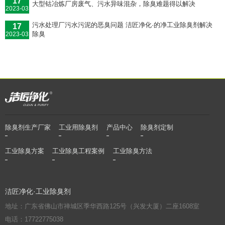
17
大型钴冶炼厂房废气、污水异味混杂，除臭难题得以解决
2023-03
污水处理厂污水污泥的恶臭问题 洁匠净化·的净工业除臭剂解决
17
除臭
2023-03
除臭剂生产厂家
工业用除臭剂
产品中心
除臭剂定制
工业除臭方案
工业除臭工程案例
工业除臭方法
洁匠净化·工业除臭剂
地址：广东省佛山市禅城区季华西路125号（兴发大厦）二座1608室
电话：17722775038