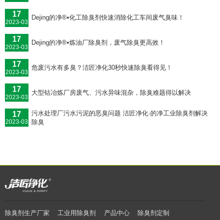
17
Dejing的净®•化工除臭剂快速消除化工车间废气臭味！
2023-03
17
Dejing的净®•炼油厂除臭剂，废气除臭更高效！
2023-03
17
危废污水有多臭？洁匠净化30秒快速除臭看得见！
2023-03
17
大型钴冶炼厂房废气、污水异味混杂，除臭难题得以解决
2023-03
污水处理厂污水污泥的恶臭问题 洁匠净化·的净工业除臭剂解决
17
除臭
2023-03
除臭剂生产厂家
工业用除臭剂
产品中心
除臭剂定制