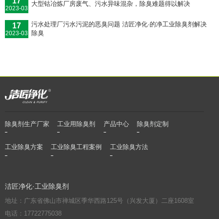
17
大型钴冶炼厂房废气、污水异味混杂，除臭难题得以解决
2023-03
污水处理厂污水污泥的恶臭问题 洁匠净化·的净工业除臭剂解决
17
除臭
2023-03
除臭剂生产厂家
工业用除臭剂
产品中心
除臭剂定制
工业除臭方案
工业除臭工程案例
工业除臭方法
洁匠净化·工业除臭剂
地址：广东省佛山市禅城区季华西路125号（兴发大厦）二座1608室
电话：17722775038