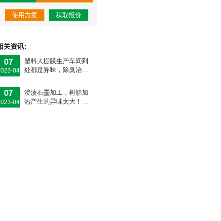
使用方案
获取报价
相关资讯:
07
塑料大棚膜生产车间到
处都是异味，除臭治理
2023-04
该从何入手？
07
浸渍石墨加工，树脂加
热产生的异味太大！快
2023-04
用Dejing的净®除臭剂解
决！