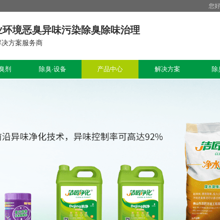
您
业环境恶臭异味污染除臭除味治理
解决方案服务商
臭剂
除臭·设备
产品中心
解决方案
除