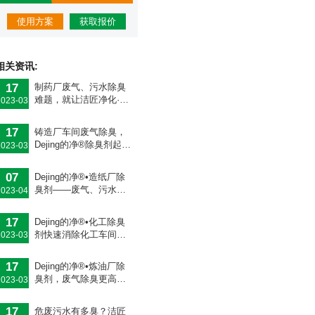
使用方案
获取报价
相关资讯:
17
制药厂废气、污水除臭
难题，就让洁匠净化·的
2023-03
净除臭剂来处理！
17
铸造厂车间废气除臭，
Dejing的净®除臭剂起什
2023-03
么作用？
07
Dejing的净®•造纸厂除
臭剂——废气、污水恶
2023-04
臭异味全解决！
17
Dejing的净®•化工除臭
剂快速消除化工车间废
2023-03
气臭味！
17
Dejing的净®•炼油厂除
臭剂，废气除臭更高
2023-03
效！
17
危废污水有多臭？洁匠