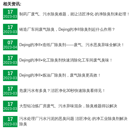
相关资讯:
17
制药厂废气、污水除臭难题，就让洁匠净化·的净除臭剂来处理！
2023-03
17
铸造厂车间废气除臭，Dejing的净®除臭剂起什么作用？
2023-03
07
Dejing的净®•造纸厂除臭剂——废气、污水恶臭异味全解决！
2023-04
17
Dejing的净®•化工除臭剂快速消除化工车间废气臭味！
2023-03
17
Dejing的净®•炼油厂除臭剂，废气除臭更高效！
2023-03
17
危废污水有多臭？洁匠净化30秒快速除臭看得见！
2023-03
17
大型钴冶炼厂房废气、污水异味混杂，除臭难题得以解决
2023-03
污水处理厂污水污泥的恶臭问题 洁匠净化·的净工业除臭剂解决
17
除臭
2023-03