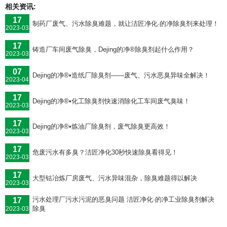
相关资讯:
17
制药厂废气、污水除臭难题，就让洁匠净化·的净除臭剂来处理！
2023-03
17
铸造厂车间废气除臭，Dejing的净®除臭剂起什么作用？
2023-03
07
Dejing的净®•造纸厂除臭剂——废气、污水恶臭异味全解决！
2023-04
17
Dejing的净®•化工除臭剂快速消除化工车间废气臭味！
2023-03
17
Dejing的净®•炼油厂除臭剂，废气除臭更高效！
2023-03
17
危废污水有多臭？洁匠净化30秒快速除臭看得见！
2023-03
17
大型钴冶炼厂房废气、污水异味混杂，除臭难题得以解决
2023-03
污水处理厂污水污泥的恶臭问题 洁匠净化·的净工业除臭剂解决
17
除臭
2023-03