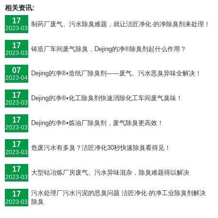
相关资讯:
17
制药厂废气、污水除臭难题，就让洁匠净化·的净除臭剂来处理！
2023-03
17
铸造厂车间废气除臭，Dejing的净®除臭剂起什么作用？
2023-03
07
Dejing的净®•造纸厂除臭剂——废气、污水恶臭异味全解决！
2023-04
17
Dejing的净®•化工除臭剂快速消除化工车间废气臭味！
2023-03
17
Dejing的净®•炼油厂除臭剂，废气除臭更高效！
2023-03
17
危废污水有多臭？洁匠净化30秒快速除臭看得见！
2023-03
17
大型钴冶炼厂房废气、污水异味混杂，除臭难题得以解决
2023-03
污水处理厂污水污泥的恶臭问题 洁匠净化·的净工业除臭剂解决
17
除臭
2023-03