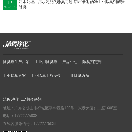
污水处理厂污水污泥的恶臭问题 洁匠净化·的净工业除臭剂解决
17
除臭
2023-03
除臭剂生产厂家
工业用除臭剂
产品中心
除臭剂定制
工业除臭方案
工业除臭工程案例
工业除臭方法
洁匠净化·工业除臭剂
地址：广东省佛山市禅城区季华西路125号（兴发大厦）二座1608室
电话：17722775038
在线客服微信号：17722775038