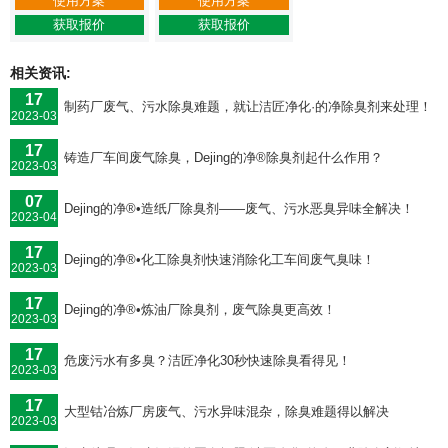
使用方案
使用方案
获取报价
获取报价
相关资讯:
17
制药厂废气、污水除臭难题，就让洁匠净化·的净除臭剂来处理！
2023-03
17
铸造厂车间废气除臭，Dejing的净®除臭剂起什么作用？
2023-03
07
Dejing的净®•造纸厂除臭剂——废气、污水恶臭异味全解决！
2023-04
17
Dejing的净®•化工除臭剂快速消除化工车间废气臭味！
2023-03
17
Dejing的净®•炼油厂除臭剂，废气除臭更高效！
2023-03
17
危废污水有多臭？洁匠净化30秒快速除臭看得见！
2023-03
17
大型钴冶炼厂房废气、污水异味混杂，除臭难题得以解决
2023-03