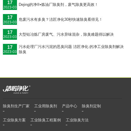
17
Dejing的净®•炼油厂除臭剂，废气除臭更高效！
2023-03
17
危废污水有多臭？洁匠净化30秒快速除臭看得见！
2023-03
17
大型钴冶炼厂房废气、污水异味混杂，除臭难题得以解决
2023-03
污水处理厂污水污泥的恶臭问题 洁匠净化·的净工业除臭剂解决
17
除臭
2023-03
除臭剂生产厂家
工业用除臭剂
产品中心
除臭剂定制
工业除臭方案
工业除臭工程案例
工业除臭方法