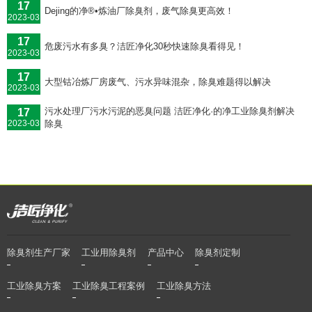
17
Dejing的净®•炼油厂除臭剂，废气除臭更高效！
2023-03
17
危废污水有多臭？洁匠净化30秒快速除臭看得见！
2023-03
17
大型钴冶炼厂房废气、污水异味混杂，除臭难题得以解决
2023-03
污水处理厂污水污泥的恶臭问题 洁匠净化·的净工业除臭剂解决
17
除臭
2023-03
除臭剂生产厂家
工业用除臭剂
产品中心
除臭剂定制
工业除臭方案
工业除臭工程案例
工业除臭方法