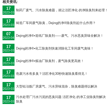
相关资讯:
17
制药厂废气、污水除臭难题，就让洁匠净化·的净除臭剂来处理！
2023-03
17
铸造厂车间废气除臭，Dejing的净®除臭剂起什么作用？
2023-03
07
Dejing的净®•造纸厂除臭剂——废气、污水恶臭异味全解决！
2023-04
17
Dejing的净®•化工除臭剂快速消除化工车间废气臭味！
2023-03
17
Dejing的净®•炼油厂除臭剂，废气除臭更高效！
2023-03
17
危废污水有多臭？洁匠净化30秒快速除臭看得见！
2023-03
17
大型钴冶炼厂房废气、污水异味混杂，除臭难题得以解决
2023-03
污水处理厂污水污泥的恶臭问题 洁匠净化·的净工业除臭剂解决
17
除臭
2023-03