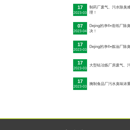
17
制药厂废气、污水除臭难
理！
2023-03
07
Dejing的净®•造纸
决！
2023-04
17
Dejing的净®•炼油
2023-03
17
大型钴冶炼厂房废气、
2023-03
17
腌制食品厂污水臭味浓重，
2023-03