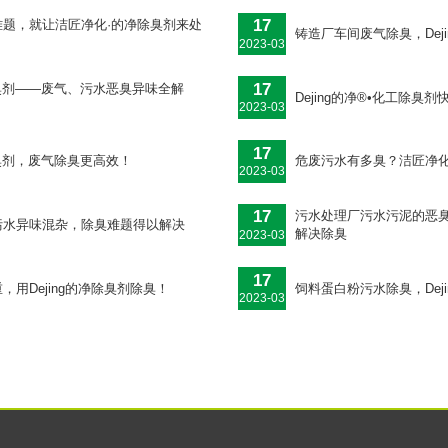
17
题，就让洁匠净化·的净除臭剂来处
铸造厂车间废气除臭，Dej
2023-03
17
厂除臭剂——废气、污水恶臭异味全解
Dejing的净®•化工除
2023-03
17
厂除臭剂，废气除臭更高效！
危废污水有多臭？洁匠净化
2023-03
17
污水处理厂污水污泥的恶臭
污水异味混杂，除臭难题得以解决
解决除臭
2023-03
17
用Dejing的净除臭剂除臭！
饲料蛋白粉污水除臭，Dej
2023-03