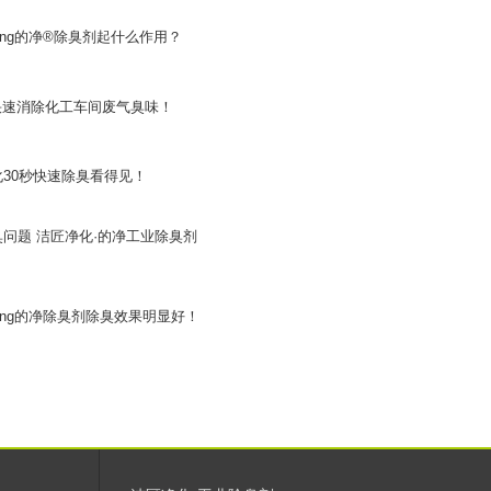
ing的净®除臭剂起什么作用？
臭剂快速消除化工车间废气臭味！
30秒快速除臭看得见！
问题 洁匠净化·的净工业除臭剂
ing的净除臭剂除臭效果明显好！