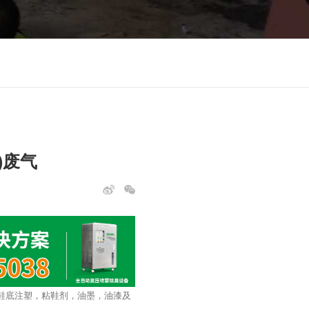
)废气
鞋底注塑，粘鞋剂，油墨，油漆及