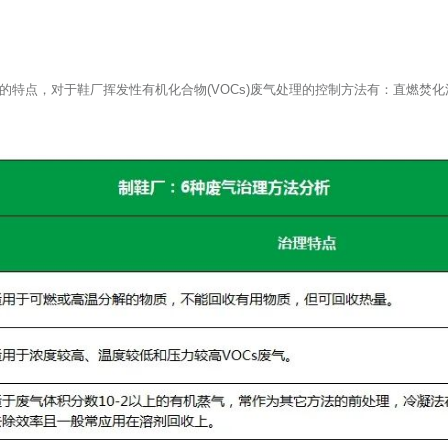
的特点，对于鞋厂挥发性有机化合物(VOCs)废气处理的控制方法有：直燃焚