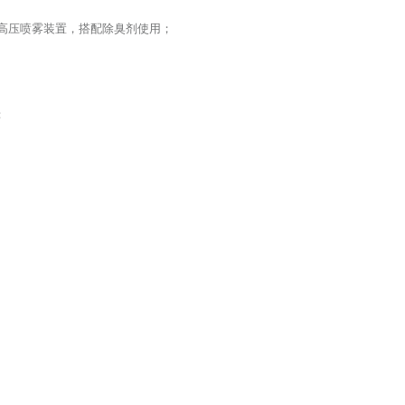
装高压喷雾装置，搭配除臭剂使用；
：