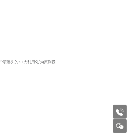
喷淋头的zui大利用化”为原则设
177227