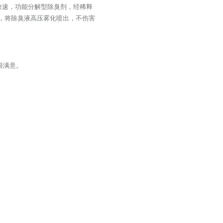
臭快速，功能分解型除臭剂，经稀释
头，将除臭液高压雾化喷出，不伤害
很满意。